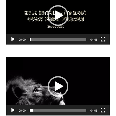
vídeo
00:00
04:46
Reproductor
de
vídeo
00:00
04:05