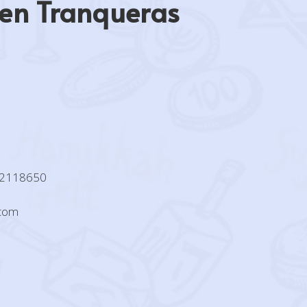
 en Tranqueras
92118650
.com