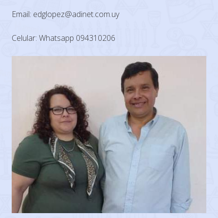
Email: edglopez@adinet.com.uy
Celular: Whatsapp 094310206