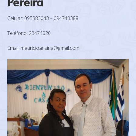
Pereira
Celular: 095383043 – 094740388
Teléfono: 23474020
Email: mauricioansina@gmail.com